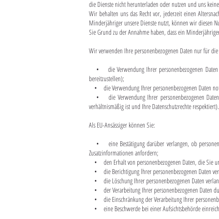
die Dienste nicht herunterladen oder nutzen und uns keine
Wir behalten uns das Recht vor, jederzeit einen Altersna
Minderjähriger unsere Dienste nutzt, können wir diesen N
Sie Grund zu der Annahme haben, dass ein Minderjähriger 
Wir verwenden Ihre personenbezogenen Daten nur für die in
• die Verwendung Ihrer personenbezogenen Daten erford
bereitzustellen);
• die Verwendung Ihrer personenbezogenen Daten notwen
• die Verwendung Ihrer personenbezogenen Daten notwen
verhältnismäßig ist und Ihre Datenschutzrechte respektiert).
Als EU-Ansässiger können Sie:
• eine Bestätigung darüber verlangen, ob personenbezo
Zusatzinformationen anfordern;
• den Erhalt von personenbezogenen Daten, die Sie uns b
• die Berichtigung lhrer personenbezogenen Daten verlan
• die Löschung Ihrer personenbezogenen Daten verlan
• der Verarbeitung Ihrer personenbezogenen Daten dur
• die Einschränkung der Verarbeitung Ihrer personenbe
• eine Beschwerde bei einer Aufsichtsbehörde einreich