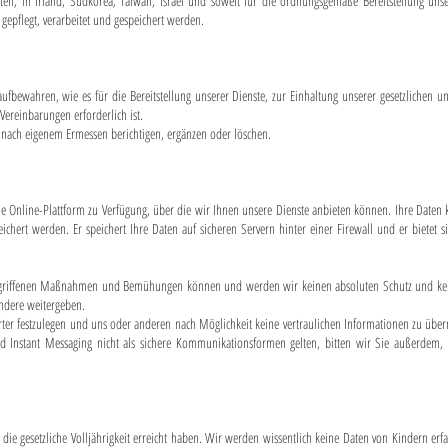
n, in Irland, Südkorea, Taiwan, Israel und soweit für die ordnungsgemäße Bereitstellung unse
gepflegt, verarbeitet und gespeichert werden.
 aufbewahren, wie es für die Bereitstellung unserer Dienste, zur Einhaltung unserer gesetzlichen u
Vereinbarungen erforderlich ist.
t nach eigenem Ermessen berichtigen, ergänzen oder löschen.
ns die Online-Plattform zu Verfügung, über die wir Ihnen unsere Dienste anbieten können. Ihre Da
hert werden. Er speichert Ihre Daten auf sicheren Servern hinter einer Firewall und er bietet si
griffenen Maßnahmen und Bemühungen können und werden wir keinen absoluten Schutz und keine 
andere weitergeben.
ter festzulegen und uns oder anderen nach Möglichkeit keine vertraulichen Informationen zu übe
d Instant Messaging nicht als sichere Kommunikationsformen gelten, bitten wir Sie außerdem, 
 die gesetzliche Volljährigkeit erreicht haben. Wir werden wissentlich keine Daten von Kindern erfa