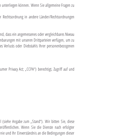
gen unterliegen können. Wenn Sie allgemeine Fragen zu
er Rechtsordnung in andere Länder/Rechtsordnungen
d, dass ein angemessenes oder vergleichbares Niveau
inbarungen mit unseren Drittparteien verfügen, um zu
es Verlusts oder Diebstahls Ihrer personenbezogenen
mer Privacy Act; „CCPA“) berechtigt, Zugriff auf und
ll (siehe Angabe zum „Stand“). Wir bitten Sie, diese
röffentlichen. Wenn Sie die Dienste nach erfolgter
inie und Ihr Einverständnis an die Bedingungen dieser