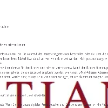
htlinie
die wir erfassen können:
formationen, die Sie während des Registrierungsprozesses bereitstellen oder die über die 
n lassen keine Rückschlüsse darauf zu, von wem sie erfasst wurden. Nicht personenbezogene D
en.
jene, über die man Sie identifizieren kann oder mit vertretbarem Aufwand identifizieren könnte 
ormationen gehören, die von Zeit zu Zeit angefordert werden, wie Namen, E-Mail-Adressen, Adres
inieren, werden diese, solange sie in Kombination vorliegen, von uns als personenbezogene Dat
ie wir zur Sammlung von Daten verwenden:
nste. Wenn Sie also unsere digitalen Assets besuchen und Dienste nutzen, können wir die Nutz