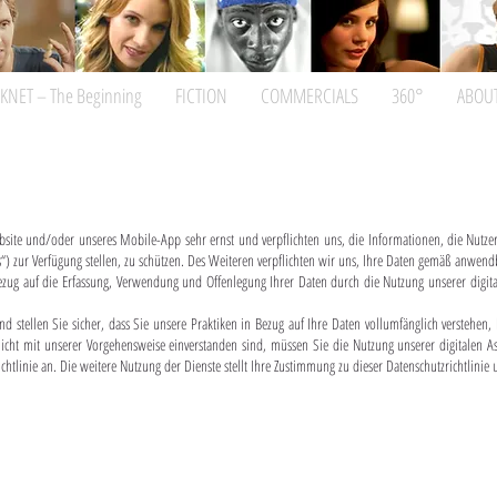
KNET – The Beginning
FICTION
COMMERCIALS
360°
ABOU
ite und/oder unseres Mobile-App sehr ernst und verpflichten uns, die Informationen, die Nutze
) zur Verfügung stellen, zu schützen. Des Weiteren verpflichten wir uns, Ihre Daten gemäß anwen
 Bezug auf die Erfassung, Verwendung und Offenlegung Ihrer Daten durch die Nutzung unserer digita
 und stellen Sie sicher, dass Sie unsere Praktiken in Bezug auf Ihre Daten vollumfänglich versteh
nicht mit unserer Vorgehensweise einverstanden sind, müssen Sie die Nutzung unserer digitalen As
htlinie an. Die weitere Nutzung der Dienste stellt Ihre Zustimmung zu dieser Datenschutzrichtlini