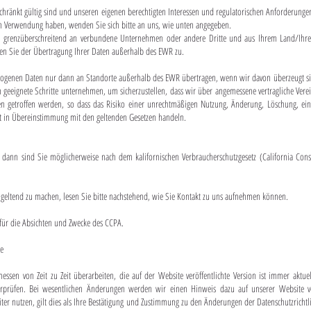
eschränkt gültig sind und unseren eigenen berechtigten Interessen und regulatorischen Anforderun
 Verwendung haben, wenden Sie sich bitte an uns, wie unten angegeben.
en grenzüberschreitend an verbundene Unternehmen oder andere Dritte und aus Ihrem Land/Ihr
en Sie der Übertragung Ihrer Daten außerhalb des EWR zu.
genen Daten nur dann an Standorte außerhalb des EWR übertragen, wenn wir davon überzeugt sin
eeignete Schritte unternehmen, um sicherzustellen, dass wir über angemessene vertragliche Vere
en getroffen werden, so dass das Risiko einer unrechtmäßigen Nutzung, Änderung, Löschung, ein
eit in Übereinstimmung mit den geltenden Gesetzen handeln.
dann sind Sie möglicherweise nach dem kalifornischen Verbraucherschutzgesetz (California Consu
 geltend zu machen, lesen Sie bitte nachstehend, wie Sie Kontakt zu uns aufnehmen können.
für die Absichten und Zwecke des CCPA.
ie
ssen von Zeit zu Zeit überarbeiten, die auf der Website veröffentlichte Version ist immer aktue
erprüfen. Bei wesentlichen Änderungen werden wir einen Hinweis dazu auf unserer Website ve
er nutzen, gilt dies als Ihre Bestätigung und Zustimmung zu den Änderungen der Datenschutzrichtl