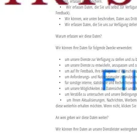
sammeln, erfassen und speichern.
• Wir erfassen Daten, die Sie uns selbst zur Verfügung
Feedback).
• Wir können, wie unten beschrieben, Daten aus Drittq
• Wir erfassen Daten, die Sie uns zur Verfügung stellen
Warum erfassen wir diese Daten?
Wir können Ihre Daten für folgende Zwecke verwenden:
• um unsere Dienste zur Verfügung zu stellen und zu b
• um unsere Dienste zu entwickeln, anzupassen und zu
• um auf Ihr Feedback, Ihre Anfragen und Wünsche zu r
• um Anforderungs- und Nutzungsmuster zu analysier
• für sonstige interne, statistische und Recherchezweck
• um unsere Möglichkeiten zur Datensicherheit und Bet
• um Verstöße zu untersuchen und unsere Bedingungen u
• um Ihnen Aktualisierungen, Nachrichten, Werbemateri
diese weiterhin erhalten möchten. Wenn nicht, klicken Sie
An wen geben wir diese Daten weiter?
Wir können Ihre Daten an unsere Dienstleister weitergeben,