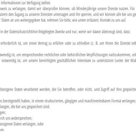
 Informationen zur Verfügung stellen.
chweis zu verlangen, damit wir überprüfen können, ob Minderjährige unsere Dienste nutzen. Für 
utzern den Zugang zu unseren Diensten untersagen und ihn sperren, und wir können alle bei uns ge
Daten an uns weitergegeben hat, nehmen Sie bitte, wie unten erläutert, Kontakt zu uns auf.
 der Datenschutzrichtlinie festgelegten Zwecke und nur, wenn wir davon überzeugt sind, dass:
erlich ist, um einen Vertrag zu erfüllen oder zu schließen (z. B. um Ihnen die Dienste sel
dig ist, um entsprechenden rechtlichen oder behördlichen Verpflichtungen nachzukommen, od
dig ist, um unsere berechtigten geschäftlichen Interessen zu unterstützen (unter der Maßgab
gene Daten verarbeitet werden, die Sie betreffen, oder nicht, und Zugriff auf Ihre gespeic
ereitgestellt haben, in einem strukturierten, gängigen und maschinenlesbaren Format verlangen;
gen, die bei uns gespeichert sind;
gen;
ch uns widersprechen;
zogenen Daten verlangen, oder
en.