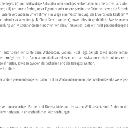
enlegen: (i) um rechtswidrige Aktivitäten oder sonstiges Fehlverhalten zu untersuchen, aufzude
n; (iii) um unsere Rechte, unser Eigentum oder unsere persönliche Sicherheit sowie die Sicherhei
nem unserer verbundenen Unternehmen (im Wege einer Verschmelzung, des Erwerbs oder Kaufs (im We
ten und/oder zu verwalten (z. B. Cloud-Service-Anbieter), soweit dies für geschäftliche Zwecke angem
ermeidung von Missverständnissen möchten wir darauf hinweisen, dass wir nicht personenbezogen
, autorisieren wir Dritte dazu, Webbeacons, Cookies, Pixel Tags, Skripte sowie andere Techno
ten ermöglichen, Ihre Daten automatisch zu erfassen, um das Navigationserlebnis auf unseren d
ewährleisten, sowie zu Zwecken der Sicherheit und der Betrugsprävention.
-Richtlinie.
der andere personenbezogenen Daten nicht an Werbeunternehmen oder Werbenetzwerke weitergeb
 vertrauenswürdigen Partner und Dienstanbieter auf der ganzen Welt ansässig sind. Zu den in dies
ie wir erfassen, in unterschiedlichen Rechtsordnungen.