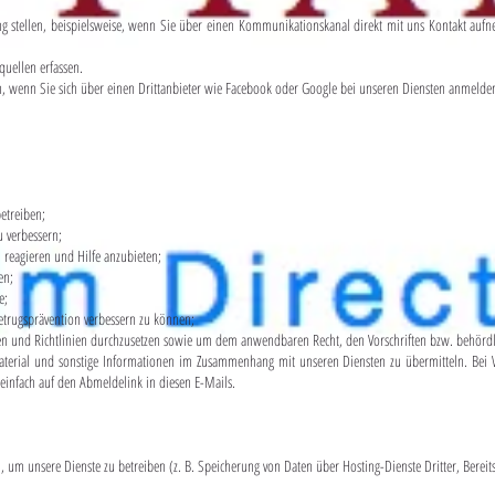
 stellen, beispielsweise, wenn Sie über einen Kommunikationskanal direkt mit uns Kontakt auf
uellen erfassen.
, wenn Sie sich über einen Drittanbieter wie Facebook oder Google bei unseren Diensten anmelde
etreiben;
 verbessern;
eagieren und Hilfe anzubieten;
en;
e;
rugsprävention verbessern zu können;
nd Richtlinien durchzusetzen sowie um dem anwendbaren Recht, den Vorschriften bzw. behördl
al und sonstige Informationen im Zusammenhang mit unseren Diensten zu übermitteln. Bei We
 einfach auf den Abmeldelink in diesen E-Mails.
 um unsere Dienste zu betreiben (z. B. Speicherung von Daten über Hosting-Dienste Dritter, Bereits