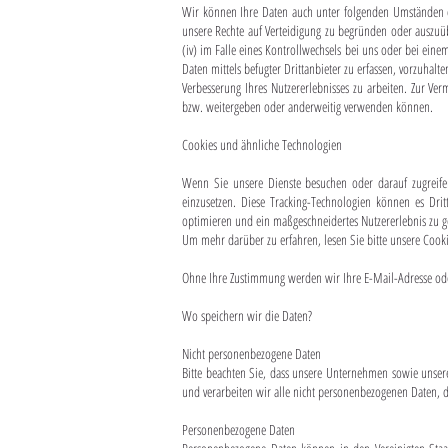
Wir können Ihre Daten auch unter folgenden Umständen off
unsere Rechte auf Verteidigung zu begründen oder auszuübe
(iv) im Falle eines Kontrollwechsels bei uns oder bei ei
Daten mittels befugter Drittanbieter zu erfassen, vorzuhal
Verbesserung Ihres Nutzererlebnisses zu arbeiten. Zur V
bzw. weitergeben oder anderweitig verwenden können.
Cookies und ähnliche Technologien
Wenn Sie unsere Dienste besuchen oder darauf zugreifen
einzusetzen. Diese Tracking-Technologien können es Drit
optimieren und ein maßgeschneidertes Nutzererlebnis zu g
Um mehr darüber zu erfahren, lesen Sie bitte unsere Cookie
Ohne Ihre Zustimmung werden wir Ihre E-Mail-Adresse o
Wo speichern wir die Daten?
Nicht personenbezogene Daten
Bitte beachten Sie, dass unsere Unternehmen sowie unsere
und verarbeiten wir alle nicht personenbezogenen Daten, d
Personenbezogene Daten