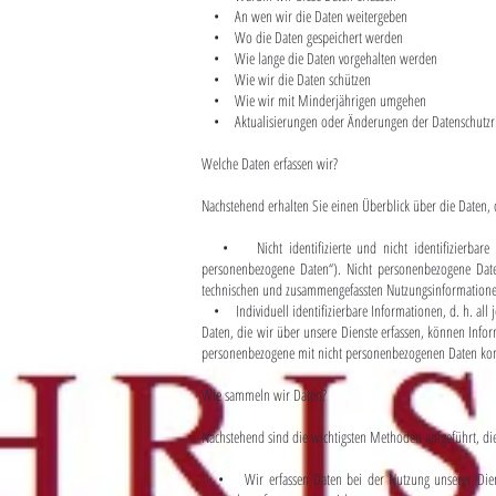
• An wen wir die Daten weitergeben
• Wo die Daten gespeichert werden
• Wie lange die Daten vorgehalten werden
• Wie wir die Daten schützen
• Wie wir mit Minderjährigen umgehen
• Aktualisierungen oder Änderungen der Datenschutzric
Welche Daten erfassen wir?
Nachstehend erhalten Sie einen Überblick über die Daten, 
• Nicht identifizierte und nicht identifizierbare In
personenbezogene Daten“). Nicht personenbezogene Date
technischen und zusammengefassten Nutzungsinformation
• Individuell identifizierbare Informationen, d. h. all 
Daten, die wir über unsere Dienste erfassen, können Inf
personenbezogene mit nicht personenbezogenen Daten komb
Wie sammeln wir Daten?
Nachstehend sind die wichtigsten Methoden aufgeführt, d
•
Wir erfassen Daten bei der Nutzung unserer Die