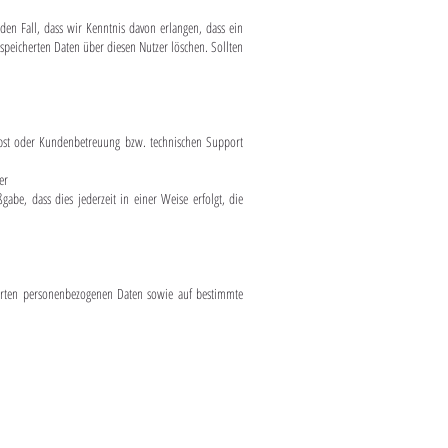
den Fall, dass wir Kenntnis davon erlangen, dass ein
speicherten Daten über diesen Nutzer löschen. Sollten
bst oder Kundenbetreuung bzw. technischen Support
er
e, dass dies jederzeit in einer Weise erfolgt, die
herten personenbezogenen Daten sowie auf bestimmte