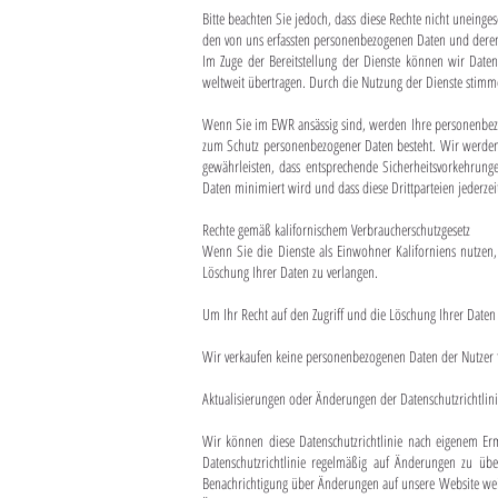
Bitte beachten Sie jedoch, dass diese Rechte nicht uneing
den von uns erfassten personenbezogenen Daten und deren
Im Zuge der Bereitstellung der Dienste können wir Dat
weltweit übertragen. Durch die Nutzung der Dienste stimm
Wenn Sie im EWR ansässig sind, werden Ihre personenbezo
zum Schutz personenbezogener Daten besteht. Wir werden g
gewährleisten, dass entsprechende Sicherheitsvorkehrung
Daten minimiert wird und dass diese Drittparteien jederz
Rechte gemäß kalifornischem Verbraucherschutzgesetz
Wenn Sie die Dienste als Einwohner Kaliforniens nutzen, 
Löschung Ihrer Daten zu verlangen.
Um Ihr Recht auf den Zugriff und die Löschung Ihrer Daten
Wir verkaufen keine personenbezogenen Daten der Nutzer 
Aktualisierungen oder Änderungen der Datenschutzrichtlin
Wir können diese Datenschutzrichtlinie nach eigenem Erme
Datenschutzrichtlinie regelmäßig auf Änderungen zu üb
Benachrichtigung über Änderungen auf unsere Website weit