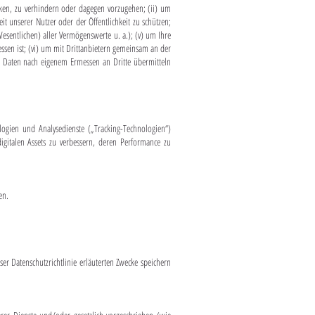
cken, zu verhindern oder dagegen vorzugehen; (ii) um
t unserer Nutzer oder der Öffentlichkeit zu schützen;
sentlichen) aller Vermögenswerte u. a.); (v) um Ihre
essen ist; (vi) um mit Drittanbietern gemeinsam an der
e Daten nach eigenem Ermessen an Dritte übermitteln
logien und Analysedienste („Tracking-Technologien“)
igitalen Assets zu verbessern, deren Performance zu
en.
er Datenschutzrichtlinie erläuterten Zwecke speichern