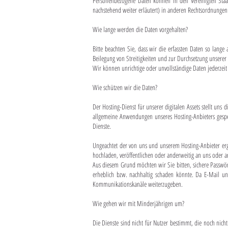
Personenbezogene Daten können in den Vereinigten Staate
nachstehend weiter erläutert) in anderen Rechtsordnungen 
Wie lange werden die Daten vorgehalten?
Bitte beachten Sie, dass wir die erfassten Daten so lange
Beilegung von Streitigkeiten und zur Durchsetzung unserer 
Wir können unrichtige oder unvollständige Daten jederzei
Wie schützen wir die Daten?
Der Hosting-Dienst für unserer digitalen Assets stellt u
allgemeine Anwendungen unseres Hosting-Anbieters gespeic
Dienste.
Ungeachtet der von uns und unserem Hosting-Anbieter er
hochladen, veröffentlichen oder anderweitig an uns oder 
Aus diesem Grund möchten wir Sie bitten, sichere Passwör
erheblich bzw. nachhaltig schaden könnte. Da E-Mail un
Kommunikationskanäle weiterzugeben.
Wie gehen wir mit Minderjährigen um?
Die Dienste sind nicht für Nutzer bestimmt, die noch nicht